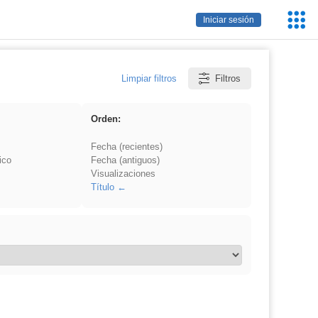
Servic
Iniciar sesión
Educa
Limpiar filtros
Filtros
Orden:
Fecha (recientes)
ico
Fecha (antiguos)
Visualizaciones
Título