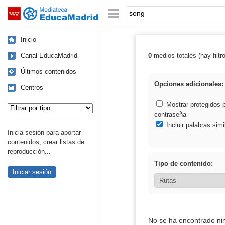
Mediateca de EducaMadrid
Saltar navegación
Palabra o frase:
Inicio
Canal EducaMadrid
0
medios totales (hay filtr
Resultados de:
Últimos contenidos
Opciones adicionales:
Centros
Tipo de contenido:
Mostrar protegidos 
contraseña
Incluir palabras simi
Inicia sesión para aportar
contenidos, crear listas de
reproducción...
Tipo de contenido:
Iniciar sesión
No se ha encontrado ni