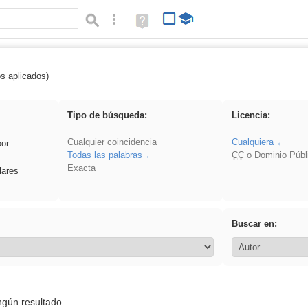
Búsqueda avanzada
Ayuda
(en
ventana
nueva)
os aplicados)
 song
Tipo de búsqueda:
Licencia:
Cualquier coincidencia
Cualquiera
por
Todas las palabras
CC
o Dominio Públ
Exacta
lares
Buscar en:
ngún resultado.