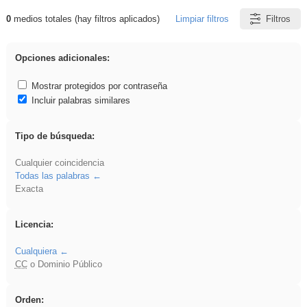
0
medios totales (hay filtros aplicados)
Limpiar filtros
Filtros
Resultados de: song
Opciones adicionales:
Mostrar protegidos por contraseña
Incluir palabras similares
Tipo de búsqueda:
Cualquier coincidencia
Todas las palabras
Exacta
Licencia:
Cualquiera
CC
o Dominio Público
Orden: