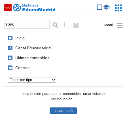
Mediateca de EducaMadrid
Saltar navegación
Servic
Educa
Palabra o frase:
Búsqueda avanzada
Ayuda
(en
ventana
Inicio
nueva)
Canal EducaMadrid
Últimos contenidos
Centros
Tipo de contenido:
Inicia sesión para aportar contenidos, crear listas de
reproducción...
Iniciar sesión