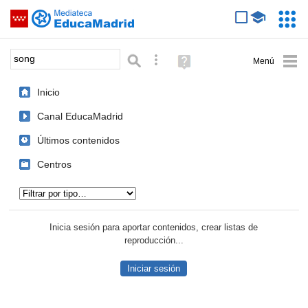
Mediateca de EducaMadrid
Saltar navegación
Servic
Educa
Palabra o frase:
Búsqueda avanzada
Ayuda
(en
ventana
Inicio
nueva)
Canal EducaMadrid
Últimos contenidos
Centros
Tipo de contenido:
Inicia sesión para aportar contenidos, crear listas de
reproducción...
Iniciar sesión