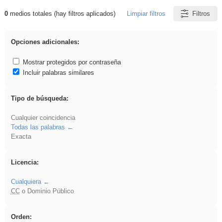
0
medios totales (hay filtros aplicados)
Limpiar filtros
Filtros
Resultados de: song
Opciones adicionales:
Mostrar protegidos por contraseña
Incluir palabras similares
Tipo de búsqueda:
Cualquier coincidencia
Todas las palabras
Exacta
Licencia:
Cualquiera
CC
o Dominio Público
Orden: