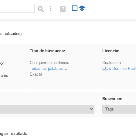
Búsqueda avanzada
Ayuda
(en
ventana
nueva)
os aplicados)
 song
Tipo de búsqueda:
Licencia:
Cualquier coincidencia
Cualquiera
por
Todas las palabras
CC
o Dominio Públ
Exacta
lares
Buscar en:
ngún resultado.