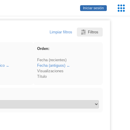
Servic
Iniciar sesión
Educa
Limpiar filtros
Filtros
Orden:
Fecha (recientes)
ico
Fecha (antiguos)
Visualizaciones
Título