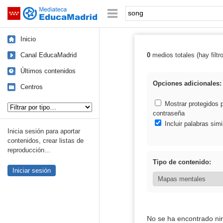
Mediateca de EducaMadrid
Saltar navegación
Palabra o frase:
Inicio
Canal EducaMadrid
0
medios totales (hay filtr
Resultados de:
Últimos contenidos
Opciones adicionales:
Centros
Tipo de contenido:
Mostrar protegidos 
contraseña
Incluir palabras simi
Inicia sesión para aportar
contenidos, crear listas de
reproducción...
Tipo de contenido:
Iniciar sesión
No se ha encontrado ni