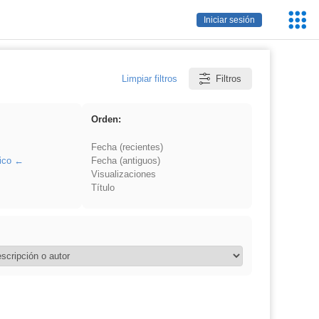
Servic
Iniciar sesión
Educa
Limpiar filtros
Filtros
Orden:
Fecha (recientes)
ico
Fecha (antiguos)
Visualizaciones
Título