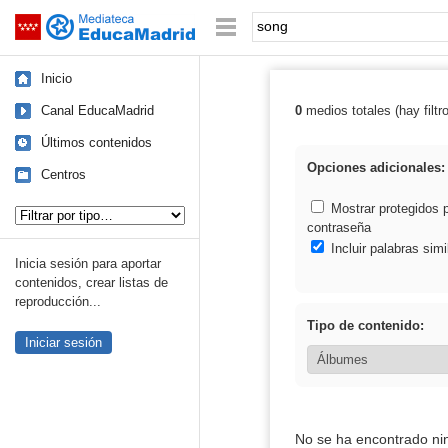
Mediateca de EducaMadrid
Saltar navegación
Palabra o frase:
Inicio
Canal EducaMadrid
0
medios totales (hay filtr
Resultados de:
Últimos contenidos
Opciones adicionales:
Centros
Tipo de contenido:
Mostrar protegidos 
contraseña
Incluir palabras simi
Inicia sesión para aportar
contenidos, crear listas de
reproducción...
Tipo de contenido:
Iniciar sesión
No se ha encontrado ni