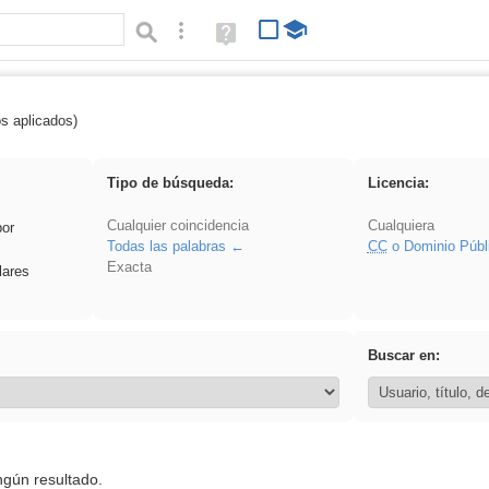
Búsqueda avanzada
Ayuda
(en
ventana
nueva)
os aplicados)
 song
Tipo de búsqueda:
Licencia:
Cualquier coincidencia
Cualquiera
por
Todas las palabras
CC
o Dominio Públ
Exacta
lares
Buscar en:
ngún resultado.