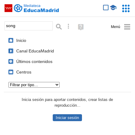
Mediateca de EducaMadrid
Saltar navegación
Servic
Educa
Palabra o frase:
Búsqueda avanzada
Ayuda
(en
ventana
Inicio
nueva)
Canal EducaMadrid
Últimos contenidos
Centros
Tipo de contenido:
Inicia sesión para aportar contenidos, crear listas de
reproducción...
Iniciar sesión