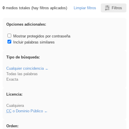
0
medios totales (hay filtros aplicados)
Limpiar filtros
Filtros
Resultados de: song
Opciones adicionales:
Mostrar protegidos por contraseña
Incluir palabras similares
Tipo de búsqueda:
Cualquier coincidencia
Todas las palabras
Exacta
Licencia:
Cualquiera
CC
o Dominio Público
Orden: