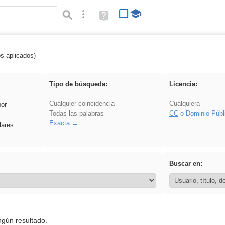
Búsqueda avanzada
Ayuda
(en
ventana
nueva)
os aplicados)
 song
Tipo de búsqueda:
Licencia:
Cualquier coincidencia
Cualquiera
por
Todas las palabras
CC
o Dominio Públ
Exacta
lares
Buscar en:
ngún resultado.