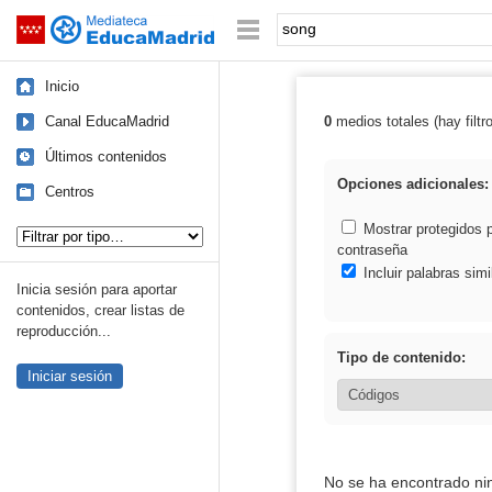
Mediateca de EducaMadrid
Saltar navegación
Palabra o frase:
Inicio
Canal EducaMadrid
0
medios totales (hay filtr
Resultados de:
Últimos contenidos
Opciones adicionales:
Centros
Tipo de contenido:
Mostrar protegidos 
contraseña
Incluir palabras simi
Inicia sesión para aportar
contenidos, crear listas de
reproducción...
Tipo de contenido:
Iniciar sesión
No se ha encontrado ni