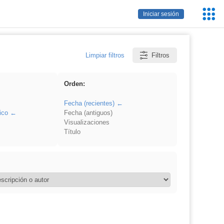
Servic
Iniciar sesión
Educa
Limpiar filtros
Filtros
Orden:
Fecha (recientes)
ico
Fecha (antiguos)
Visualizaciones
Título