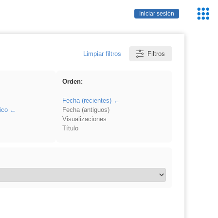
Servic
Iniciar sesión
Educa
Limpiar filtros
Filtros
Orden:
Fecha (recientes)
ico
Fecha (antiguos)
Visualizaciones
Título