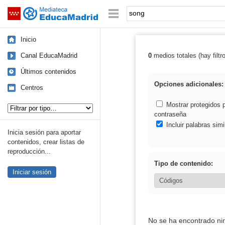
Mediateca de EducaMadrid
Saltar navegación
Palabra o frase:
Inicio
Canal EducaMadrid
0
medios totales (hay filtr
Resultados de:
Últimos contenidos
Opciones adicionales:
Centros
Tipo de contenido:
Mostrar protegidos 
contraseña
Incluir palabras simi
Inicia sesión para aportar
contenidos, crear listas de
reproducción...
Tipo de contenido:
Iniciar sesión
No se ha encontrado ni