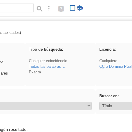
Búsqueda avanzada
Ayuda
(en
ventana
nueva)
os aplicados)
 song
Tipo de búsqueda:
Licencia:
Cualquier coincidencia
Cualquiera
por
Todas las palabras
CC
o Dominio Públ
Exacta
lares
Buscar en:
ngún resultado.