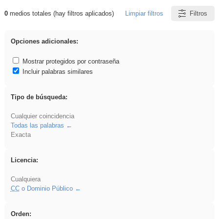
0
medios totales (hay filtros aplicados)
Limpiar filtros
Filtros
Resultados de: song
Opciones adicionales:
Mostrar protegidos por contraseña
Incluir palabras similares
Tipo de búsqueda:
Cualquier coincidencia
Todas las palabras
Exacta
Licencia:
Cualquiera
CC
o Dominio Público
Orden: