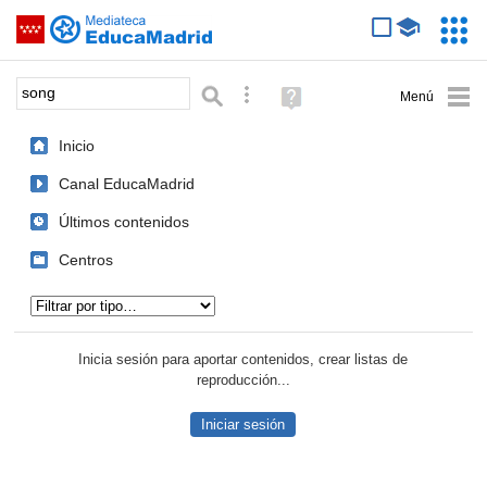
Mediateca de EducaMadrid
Saltar navegación
Servic
Educa
Palabra o frase:
Búsqueda avanzada
Ayuda
(en
ventana
Inicio
nueva)
Canal EducaMadrid
Últimos contenidos
Centros
Tipo de contenido:
Inicia sesión para aportar contenidos, crear listas de
reproducción...
Iniciar sesión