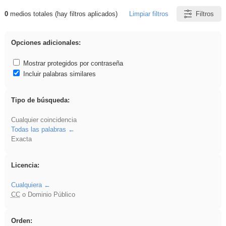
0
medios totales (hay filtros aplicados)
Limpiar filtros
Filtros
Resultados de: song
Opciones adicionales:
Mostrar protegidos por contraseña
Incluir palabras similares
Tipo de búsqueda:
Cualquier coincidencia
Todas las palabras
Exacta
Licencia:
Cualquiera
CC
o Dominio Público
Orden: