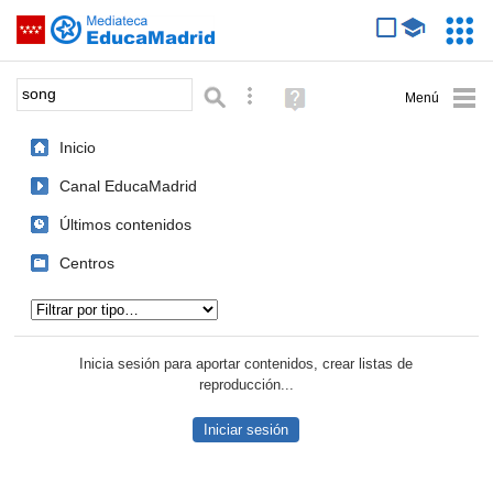
Mediateca de EducaMadrid
Saltar navegación
Servic
Educa
Palabra o frase:
Búsqueda avanzada
Ayuda
(en
ventana
Inicio
nueva)
Canal EducaMadrid
Últimos contenidos
Centros
Tipo de contenido:
Inicia sesión para aportar contenidos, crear listas de
reproducción...
Iniciar sesión