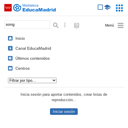
Mediateca de EducaMadrid
Saltar navegación
Servic
Educa
Palabra o frase:
Búsqueda avanzada
Ayuda
(en
ventana
Inicio
nueva)
Canal EducaMadrid
Últimos contenidos
Centros
Tipo de contenido:
Inicia sesión para aportar contenidos, crear listas de
reproducción...
Iniciar sesión