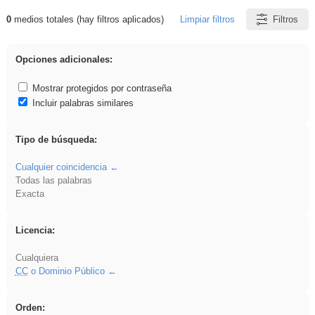
0
medios totales (hay filtros aplicados)
Limpiar filtros
Filtros
Resultados de: song
Opciones adicionales:
Mostrar protegidos por contraseña
Incluir palabras similares
Tipo de búsqueda:
Cualquier coincidencia
Todas las palabras
Exacta
Licencia:
Cualquiera
CC
o Dominio Público
Orden: