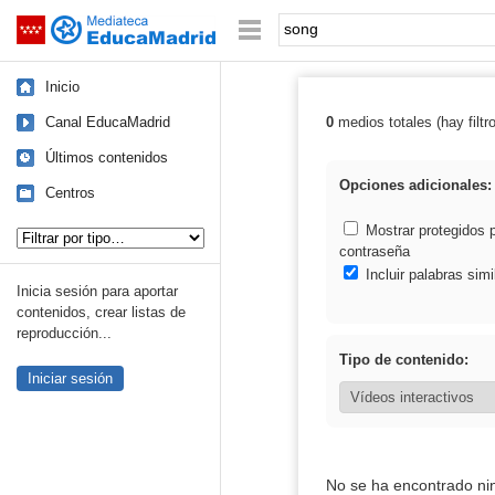
Mediateca de EducaMadrid
Saltar navegación
Palabra o frase:
Inicio
Canal EducaMadrid
0
medios totales (hay filtr
Resultados de:
Últimos contenidos
Opciones adicionales:
Centros
Tipo de contenido:
Mostrar protegidos 
contraseña
Incluir palabras simi
Inicia sesión para aportar
contenidos, crear listas de
reproducción...
Tipo de contenido:
Iniciar sesión
No se ha encontrado ni