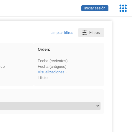
Servic
Iniciar sesión
Educa
Limpiar filtros
Filtros
Orden:
Fecha (recientes)
ico
Fecha (antiguos)
Visualizaciones
Título