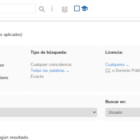
Búsqueda avanzada
Ayuda
(en
ventana
nueva)
os aplicados)
 song
Tipo de búsqueda:
Licencia:
Cualquier coincidencia
Cualquiera
por
Todas las palabras
CC
o Dominio Públ
Exacta
lares
Buscar en:
ngún resultado.