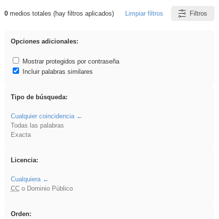
0
medios totales (hay filtros aplicados)
Limpiar filtros
Filtros
Resultados de: song
Opciones adicionales:
Mostrar protegidos por contraseña
Incluir palabras similares
Tipo de búsqueda:
Cualquier coincidencia
Todas las palabras
Exacta
Licencia:
Cualquiera
CC
o Dominio Público
Orden: