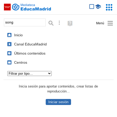
Mediateca de EducaMadrid
Saltar navegación
Servic
Educa
Palabra o frase:
Búsqueda avanzada
Ayuda
(en
ventana
Inicio
nueva)
Canal EducaMadrid
Últimos contenidos
Centros
Tipo de contenido:
Inicia sesión para aportar contenidos, crear listas de
reproducción...
Iniciar sesión