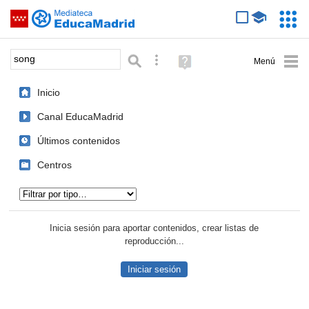
Mediateca de EducaMadrid
Saltar navegación
Servic
Educa
Palabra o frase:
Búsqueda avanzada
Ayuda
(en
ventana
Inicio
nueva)
Canal EducaMadrid
Últimos contenidos
Centros
Tipo de contenido:
Inicia sesión para aportar contenidos, crear listas de
reproducción...
Iniciar sesión