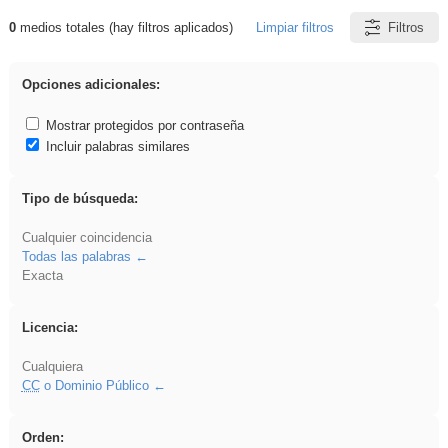
0
medios totales (hay filtros aplicados)
Limpiar filtros
Filtros
Resultados de: song
Opciones adicionales:
Mostrar protegidos por contraseña
Incluir palabras similares
Tipo de búsqueda:
Cualquier coincidencia
Todas las palabras
Exacta
Licencia:
Cualquiera
CC
o Dominio Público
Orden: