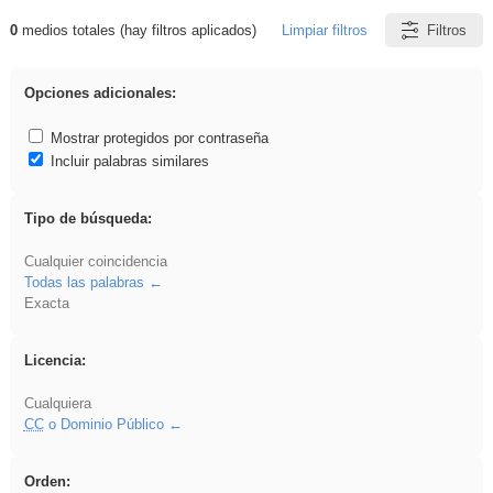
0
medios totales (hay filtros aplicados)
Limpiar filtros
Filtros
Resultados de: song
Opciones adicionales:
Mostrar protegidos por contraseña
Incluir palabras similares
Tipo de búsqueda:
Cualquier coincidencia
Todas las palabras
Exacta
Licencia:
Cualquiera
CC
o Dominio Público
Orden: