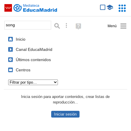
Mediateca de EducaMadrid
Saltar navegación
Servic
Educa
Palabra o frase:
Búsqueda avanzada
Ayuda
(en
ventana
Inicio
nueva)
Canal EducaMadrid
Últimos contenidos
Centros
Tipo de contenido:
Inicia sesión para aportar contenidos, crear listas de
reproducción...
Iniciar sesión