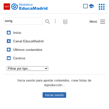
Mediateca de EducaMadrid
Saltar navegación
Servic
Educa
Palabra o frase:
Búsqueda avanzada
Ayuda
(en
ventana
Inicio
nueva)
Canal EducaMadrid
Últimos contenidos
Centros
Tipo de contenido:
Inicia sesión para aportar contenidos, crear listas de
reproducción...
Iniciar sesión