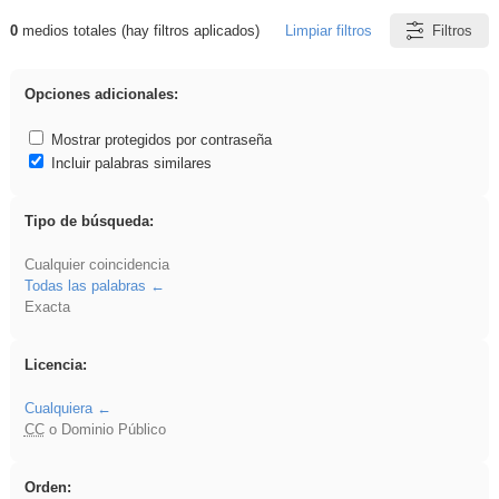
0
medios totales (hay filtros aplicados)
Limpiar filtros
Filtros
Resultados de: song
Opciones adicionales:
Mostrar protegidos por contraseña
Incluir palabras similares
Tipo de búsqueda:
Cualquier coincidencia
Todas las palabras
Exacta
Licencia:
Cualquiera
CC
o Dominio Público
Orden: