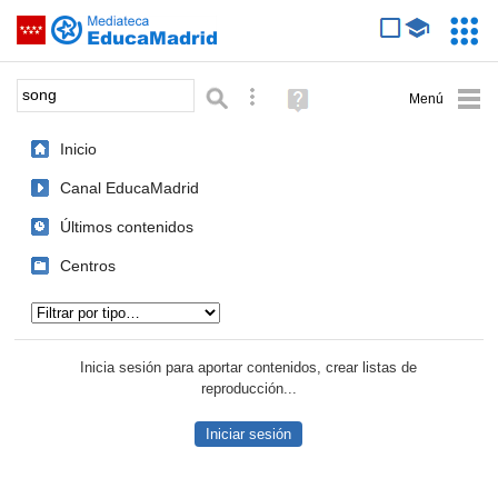
Mediateca de EducaMadrid
Saltar navegación
Servic
Educa
Palabra o frase:
Búsqueda avanzada
Ayuda
(en
ventana
Inicio
nueva)
Canal EducaMadrid
Últimos contenidos
Centros
Tipo de contenido:
Inicia sesión para aportar contenidos, crear listas de
reproducción...
Iniciar sesión