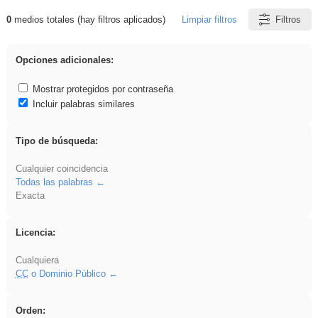
0
medios totales (hay filtros aplicados)
Limpiar filtros
Filtros
Resultados de: song
Opciones adicionales:
Mostrar protegidos por contraseña
Incluir palabras similares
Tipo de búsqueda:
Cualquier coincidencia
Todas las palabras
Exacta
Licencia:
Cualquiera
CC
o Dominio Público
Orden: