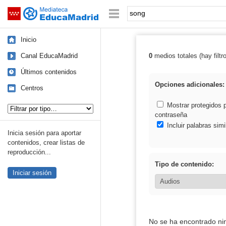
Mediateca de EducaMadrid
Saltar navegación
Palabra o frase:
Inicio
Canal EducaMadrid
0
medios totales (hay filtr
Resultados de:
Últimos contenidos
Opciones adicionales:
Centros
Tipo de contenido:
Mostrar protegidos 
contraseña
Incluir palabras simi
Inicia sesión para aportar
contenidos, crear listas de
reproducción...
Tipo de contenido:
Iniciar sesión
No se ha encontrado ni