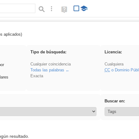
Búsqueda avanzada
Ayuda
(en
ventana
nueva)
os aplicados)
 song
Tipo de búsqueda:
Licencia:
Cualquier coincidencia
Cualquiera
por
Todas las palabras
CC
o Dominio Públ
Exacta
lares
Buscar en:
ngún resultado.