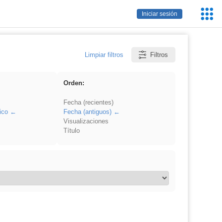
Servic
Iniciar sesión
Educa
Limpiar filtros
Filtros
Orden:
Fecha (recientes)
ico
Fecha (antiguos)
Visualizaciones
Título