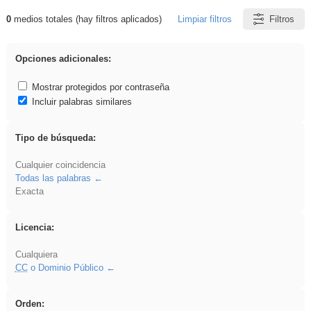
0
medios totales (hay filtros aplicados)
Limpiar filtros
Filtros
Resultados de: song
Opciones adicionales:
Mostrar protegidos por contraseña
Incluir palabras similares
Tipo de búsqueda:
Cualquier coincidencia
Todas las palabras
Exacta
Licencia:
Cualquiera
CC
o Dominio Público
Orden: