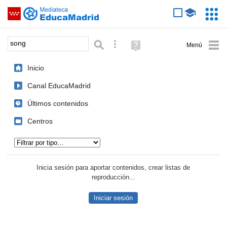
Mediateca de EducaMadrid
Saltar navegación
Servic
Educa
Palabra o frase:
Búsqueda avanzada
Ayuda
(en
ventana
Inicio
nueva)
Canal EducaMadrid
Últimos contenidos
Centros
Tipo de contenido:
Inicia sesión para aportar contenidos, crear listas de
reproducción...
Iniciar sesión