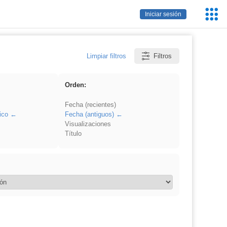
Servic
Iniciar sesión
Educa
Limpiar filtros
Filtros
Orden:
Fecha (recientes)
ico
Fecha (antiguos)
Visualizaciones
Título