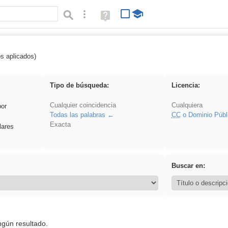
Búsqueda avanzada
Ayuda
(en
ventana
nueva)
os aplicados)
 song
Tipo de búsqueda:
Licencia:
Cualquier coincidencia
Cualquiera
por
Todas las palabras
CC
o Dominio Públ
Exacta
lares
Buscar en:
ngún resultado.