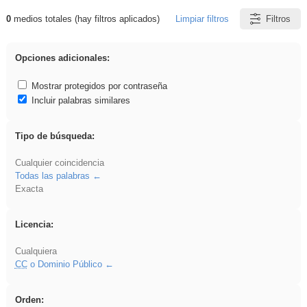
0
medios totales (hay filtros aplicados)
Limpiar filtros
Filtros
Resultados de: song
Opciones adicionales:
Mostrar protegidos por contraseña
Incluir palabras similares
Tipo de búsqueda:
Cualquier coincidencia
Todas las palabras
Exacta
Licencia:
Cualquiera
CC
o Dominio Público
Orden: