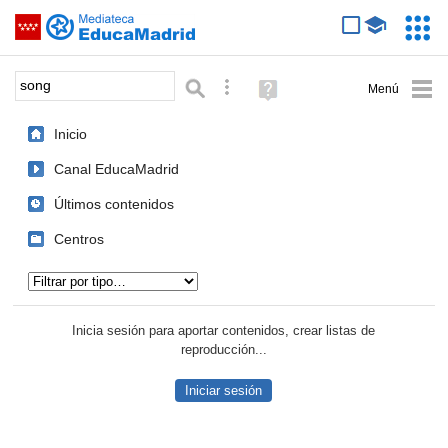
Mediateca de EducaMadrid
Saltar navegación
Servic
Educa
Palabra o frase:
Búsqueda avanzada
Ayuda
(en
ventana
Inicio
nueva)
Canal EducaMadrid
Últimos contenidos
Centros
Tipo de contenido:
Inicia sesión para aportar contenidos, crear listas de
reproducción...
Iniciar sesión