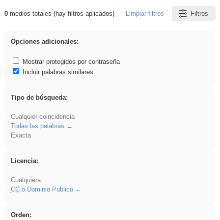
0
medios totales (hay filtros aplicados)
Limpiar filtros
Filtros
Resultados de: song
Opciones adicionales:
Mostrar protegidos por contraseña
Incluir palabras similares
Tipo de búsqueda:
Cualquier coincidencia
Todas las palabras
Exacta
Licencia:
Cualquiera
CC
o Dominio Público
Orden: