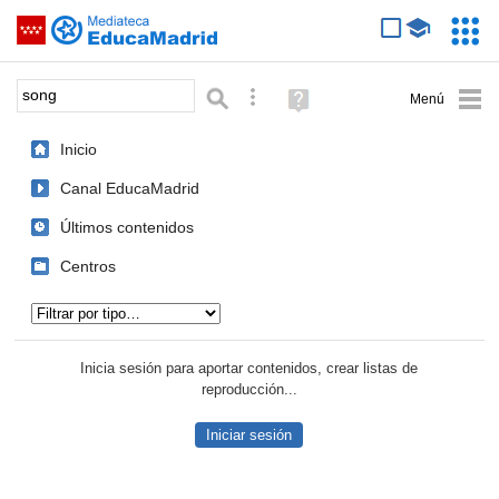
Mediateca de EducaMadrid
Saltar navegación
Servic
Educa
Palabra o frase:
Búsqueda avanzada
Ayuda
(en
ventana
Inicio
nueva)
Canal EducaMadrid
Últimos contenidos
Centros
Tipo de contenido:
Inicia sesión para aportar contenidos, crear listas de
reproducción...
Iniciar sesión