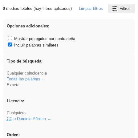
0
medios totales (hay filtros aplicados)
Limpiar filtros
Filtros
Resultados de: song
Opciones adicionales:
Mostrar protegidos por contraseña
Incluir palabras similares
Tipo de búsqueda:
Cualquier coincidencia
Todas las palabras
Exacta
Licencia:
Cualquiera
CC
o Dominio Público
Orden: