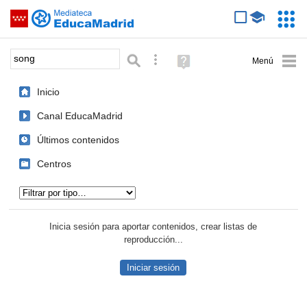
Mediateca de EducaMadrid
Saltar navegación
Servic
Educa
Palabra o frase:
Búsqueda avanzada
Ayuda
(en
ventana
Inicio
nueva)
Canal EducaMadrid
Últimos contenidos
Centros
Tipo de contenido:
Inicia sesión para aportar contenidos, crear listas de
reproducción...
Iniciar sesión