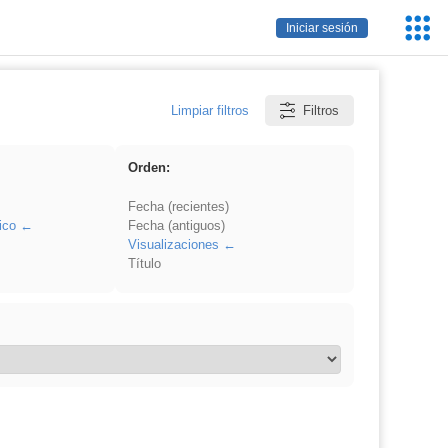
Servic
Iniciar sesión
Educa
Limpiar filtros
Filtros
Orden:
Fecha (recientes)
ico
Fecha (antiguos)
Visualizaciones
Título