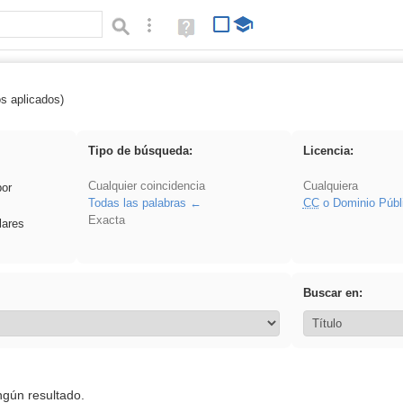
Búsqueda avanzada
Ayuda
(en
ventana
nueva)
os aplicados)
 song
Tipo de búsqueda:
Licencia:
Cualquier coincidencia
Cualquiera
por
Todas las palabras
CC
o Dominio Públ
Exacta
lares
Buscar en:
ngún resultado.