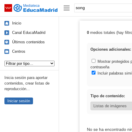
Mediateca de EducaMadrid
Saltar navegación
Palabra o frase:
Inicio
Canal EducaMadrid
0
medios totales (hay filtr
Resultados de:
Últimos contenidos
Opciones adicionales:
Centros
Tipo de contenido:
Mostrar protegidos 
contraseña
Incluir palabras simi
Inicia sesión para aportar
contenidos, crear listas de
reproducción...
Tipo de contenido:
Iniciar sesión
No se ha encontrado ni