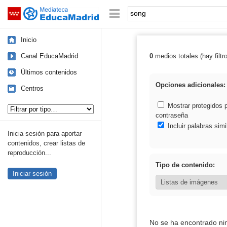
Mediateca de EducaMadrid
Saltar navegación
Palabra o frase:
Inicio
Canal EducaMadrid
0
medios totales (hay filtr
Resultados de:
Últimos contenidos
Opciones adicionales:
Centros
Tipo de contenido:
Mostrar protegidos 
contraseña
Incluir palabras simi
Inicia sesión para aportar
contenidos, crear listas de
reproducción...
Tipo de contenido:
Iniciar sesión
No se ha encontrado ni