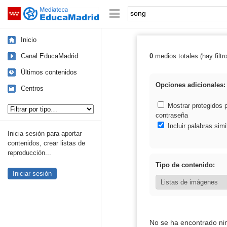
Mediateca de EducaMadrid
Saltar navegación
Palabra o frase:
Inicio
Canal EducaMadrid
0
medios totales (hay filtr
Resultados de:
Últimos contenidos
Opciones adicionales:
Centros
Tipo de contenido:
Mostrar protegidos 
contraseña
Incluir palabras simi
Inicia sesión para aportar
contenidos, crear listas de
reproducción...
Tipo de contenido:
Iniciar sesión
No se ha encontrado ni