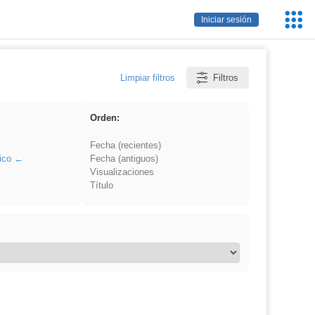
Servic
Iniciar sesión
Educa
Limpiar filtros
Filtros
Orden:
Fecha (recientes)
ico
Fecha (antiguos)
Visualizaciones
Título