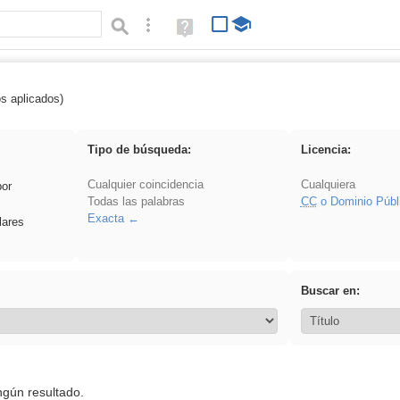
Búsqueda avanzada
Ayuda
(en
ventana
nueva)
os aplicados)
 song
Tipo de búsqueda:
Licencia:
Cualquier coincidencia
Cualquiera
por
Todas las palabras
CC
o Dominio Públ
Exacta
lares
Buscar en:
ngún resultado.