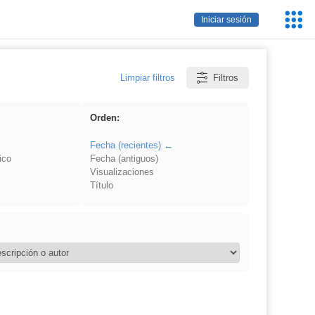
Servic
Iniciar sesión
Educa
Limpiar filtros
Filtros
Orden:
Fecha (recientes)
ico
Fecha (antiguos)
Visualizaciones
Título