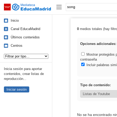
Mediateca de EducaMadrid
Saltar navegación
Palabra o frase:
Inicio
Canal EducaMadrid
0
medios totales (hay filtr
Resultados de:
Últimos contenidos
Opciones adicionales:
Centros
Tipo de contenido:
Mostrar protegidos 
contraseña
Incluir palabras simi
Inicia sesión para aportar
contenidos, crear listas de
reproducción...
Tipo de contenido:
Iniciar sesión
No se ha encontrado ni