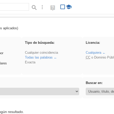
Búsqueda avanzada
Ayuda
(en
ventana
nueva)
os aplicados)
 song
Tipo de búsqueda:
Licencia:
Cualquier coincidencia
Cualquiera
por
Todas las palabras
CC
o Dominio Públ
Exacta
lares
Buscar en:
ngún resultado.