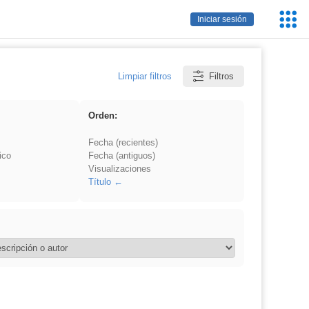
Servic
Iniciar sesión
Educa
Limpiar filtros
Filtros
Orden:
Fecha (recientes)
ico
Fecha (antiguos)
Visualizaciones
Título