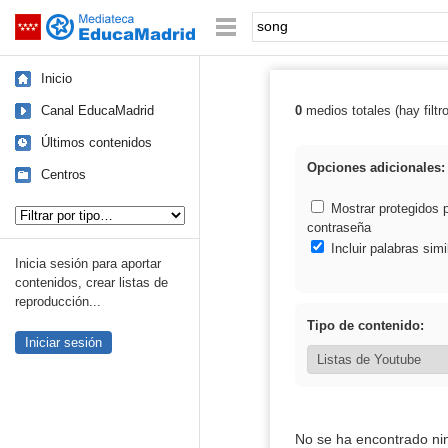
Mediateca de EducaMadrid
Saltar navegación
Palabra o frase:
Inicio
Canal EducaMadrid
0
medios totales (hay filtr
Resultados de:
Últimos contenidos
Opciones adicionales:
Centros
Tipo de contenido:
Mostrar protegidos 
contraseña
Incluir palabras simi
Inicia sesión para aportar
contenidos, crear listas de
reproducción...
Tipo de contenido:
Iniciar sesión
No se ha encontrado ni