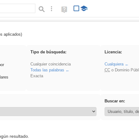
Búsqueda avanzada
Ayuda
(en
ventana
nueva)
os aplicados)
 song
Tipo de búsqueda:
Licencia:
Cualquier coincidencia
Cualquiera
por
Todas las palabras
CC
o Dominio Públ
Exacta
lares
Buscar en:
ngún resultado.