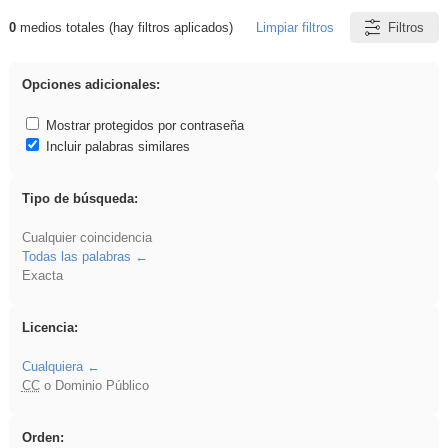
0
medios totales (hay filtros aplicados)
Limpiar filtros
Filtros
Resultados de: song
Opciones adicionales:
Mostrar protegidos por contraseña
Incluir palabras similares
Tipo de búsqueda:
Cualquier coincidencia
Todas las palabras
Exacta
Licencia:
Cualquiera
CC
o Dominio Público
Orden: