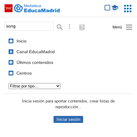
Mediateca de EducaMadrid
Saltar navegación
Servic
Educa
Palabra o frase:
Búsqueda avanzada
Ayuda
(en
ventana
Inicio
nueva)
Canal EducaMadrid
Últimos contenidos
Centros
Tipo de contenido:
Inicia sesión para aportar contenidos, crear listas de
reproducción...
Iniciar sesión