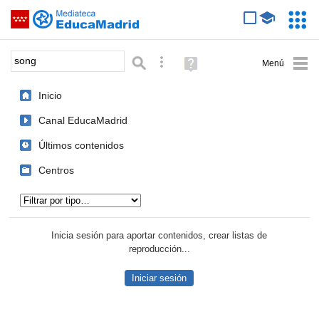
Mediateca de EducaMadrid
Saltar navegación
Servic
Educa
Palabra o frase:
Búsqueda avanzada
Ayuda
(en
ventana
Inicio
nueva)
Canal EducaMadrid
Últimos contenidos
Centros
Tipo de contenido:
Inicia sesión para aportar contenidos, crear listas de
reproducción...
Iniciar sesión