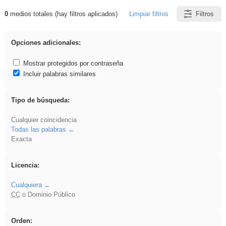
0
medios totales (hay filtros aplicados)
Limpiar filtros
Filtros
Resultados de: song
Opciones adicionales:
Mostrar protegidos por contraseña
Incluir palabras similares
Tipo de búsqueda:
Cualquier coincidencia
Todas las palabras
Exacta
Licencia:
Cualquiera
CC
o Dominio Público
Orden: