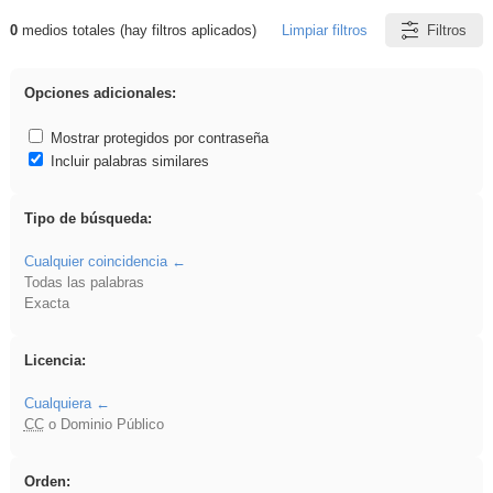
0
medios totales (hay filtros aplicados)
Limpiar filtros
Filtros
Resultados de: song
Opciones adicionales:
Mostrar protegidos por contraseña
Incluir palabras similares
Tipo de búsqueda:
Cualquier coincidencia
Todas las palabras
Exacta
Licencia:
Cualquiera
CC
o Dominio Público
Orden: