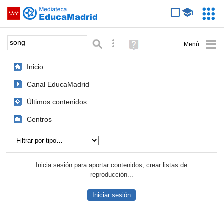
Mediateca de EducaMadrid
Saltar navegación
Servic
Educa
Palabra o frase:
Búsqueda avanzada
Ayuda
(en
ventana
Inicio
nueva)
Canal EducaMadrid
Últimos contenidos
Centros
Tipo de contenido:
Inicia sesión para aportar contenidos, crear listas de
reproducción...
Iniciar sesión