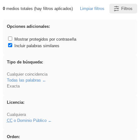
0
medios totales (hay filtros aplicados)
Limpiar filtros
Filtros
Resultados de: song
Opciones adicionales:
Mostrar protegidos por contraseña
Incluir palabras similares
Tipo de búsqueda:
Cualquier coincidencia
Todas las palabras
Exacta
Licencia:
Cualquiera
CC
o Dominio Público
Orden: