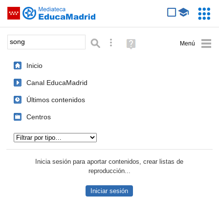
Mediateca de EducaMadrid
Saltar navegación
Servic
Educa
Palabra o frase:
Búsqueda avanzada
Ayuda
(en
ventana
Inicio
nueva)
Canal EducaMadrid
Últimos contenidos
Centros
Tipo de contenido:
Inicia sesión para aportar contenidos, crear listas de
reproducción...
Iniciar sesión