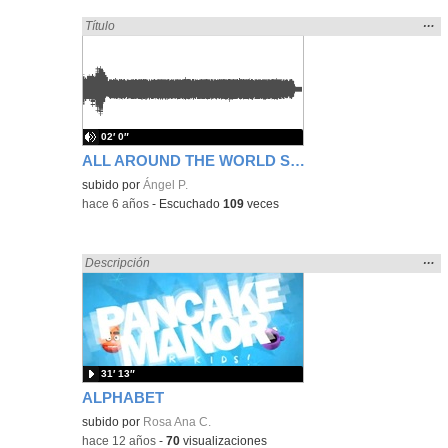
Mos
…
Encontrado «song» en:
Título
la
ubic
de l
bús
02′ 0″
ALL AROUND THE WORLD SONG
subido por
Ángel P.
-
hace 6 años
-
Escuchado
109
veces
Mos
…
Encontrado «song» en:
Descripción
la
ubic
de l
bús
31′ 13″
ALPHABET
subido por
Rosa Ana C.
-
hace 12 años
-
70
visualizaciones