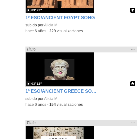
03′ 22″
1º ESO/ANCIENT EGYPT SONG
Contenido educativo.
subido por
Alicia M.
-
hace 6 años
-
229
visualizaciones
Mos
…
Encontrado «song» en:
Título
la
ubic
de l
bús
03′ 12″
1º ESO/ANCIENT GREECE SONG BY MISTER NICKY
Contenido educativo.
subido por
Alicia M.
-
hace 6 años
-
154
visualizaciones
Mos
…
Encontrado «song» en:
Título
la
ubic
de l