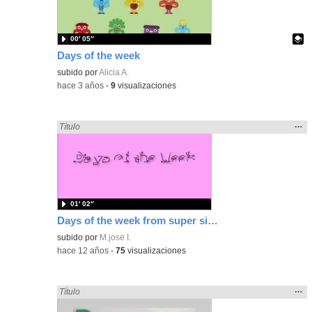
bús
00′ 05″
Days of the week
Contenido educativo.
subido por
Alicia A.
-
hace 3 años
-
9
visualizaciones
Mos
…
Encontrado «song» en:
Título
la
ubic
de l
bús
01′ 02″
Days of the week from super simple song
subido por
M.jose I.
-
hace 12 años
-
75
visualizaciones
Mos
…
Encontrado «song» en:
Título
la