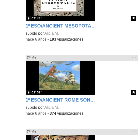
bús
03′ 43″
1º ESO/ANCIENT MESOPOTAMIA SONG
Contenido educativo.
subido por
Alicia M.
-
hace 6 años
-
193
visualizaciones
Mos
…
Encontrado «song» en:
Título
la
ubic
de l
bús
03′ 57″
1º ESO/ANCIENT ROME SONG BY MISTER NICKY
Contenido educativo.
subido por
Alicia M.
-
hace 6 años
-
374
visualizaciones
Mos
…
Encontrado «song» en:
Título
la