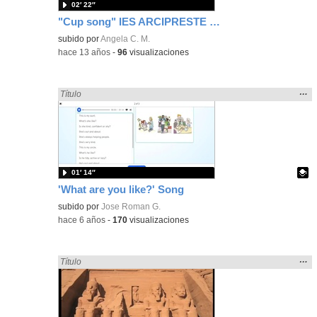
02′ 22″
"Cup song" IES ARCIPRESTE DE HITA
subido por
Angela C. M.
-
hace 13 años
-
96
visualizaciones
Mos
…
Encontrado «song» en:
Título
la
ubic
de l
bús
01′ 14″
'What are you like?' Song
Contenido educativo.
subido por
Jose Roman G.
-
hace 6 años
-
170
visualizaciones
Mos
…
Encontrado «song» en:
Título
la
ubic
de l
bús