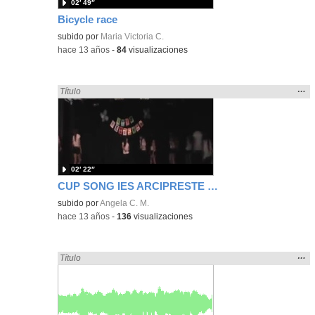
02′ 49″
Bicycle race
subido por
Maria Victoria C.
-
hace 13 años
-
84
visualizaciones
Mos
…
Encontrado «song» en:
Título
la
ubic
de l
bús
02′ 22″
CUP SONG IES ARCIPRESTE DE HITA
subido por
Angela C. M.
-
hace 13 años
-
136
visualizaciones
Mos
…
Encontrado «song» en:
Título
la
ubic
de l
bús