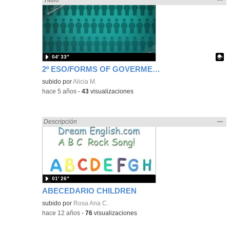
la
ubic
de l
bús
04′ 33″
2º ESO/FORMS OF GOVERMENT SONG
Contenido educativo.
subido por
Alicia M.
-
hace 5 años
-
43
visualizaciones
Mos
…
Encontrado «song» en:
Descripción
la
ubic
de l
bús
01′ 26″
ABECEDARIO CHILDREN
subido por
Rosa Ana C.
-
hace 12 años
-
76
visualizaciones