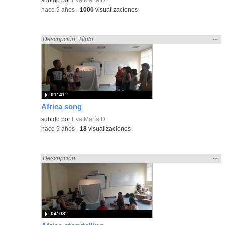
-
hace 9 años
-
1000
visualizaciones
Mos
…
Encontrado «song» en:
Descripción
,
Título
la
ubic
de l
bús
01′ 41″
Africa song
subido por
Eva María D.
-
hace 9 años
-
18
visualizaciones
Mos
…
Encontrado «song» en:
Descripción
la
ubic
de l
bús
04′ 03″