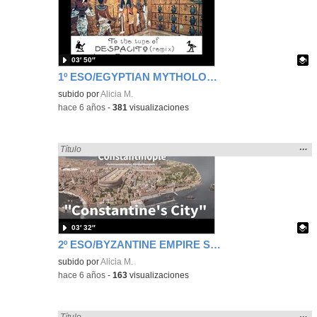
ubic
de l
bús
03′ 50″
1º ESO/EGYPTIAN MYTHOLOGY SONG
Contenido educativo.
subido por
Alicia M.
-
hace 6 años
-
381
visualizaciones
Mos
…
Encontrado «song» en:
Título
la
ubic
de l
bús
03′ 32″
2º ESO/BYZANTINE EMPIRE SONG BY MISTER NICKY
Contenido educativo.
subido por
Alicia M.
-
hace 6 años
-
163
visualizaciones
Mos
…
Encontrado «song» en:
Título