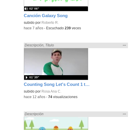
02′ 06″
Canción Galaxy Song
subido por
Roberto R.
-
hace 7 años
-
Escuchado
239
veces
Mos
…
Encontrado «song» en:
Descripción
,
Título
la
ubic
de l
bús
01′ 39″
Counting Song Let's Count 1 to 10!
subido por
Rosa Ana C.
-
hace 12 años
-
74
visualizaciones
Mos
…
Encontrado «song» en:
Descripción
la
ubic
de l