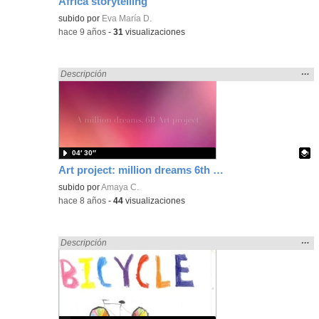
Africa storytelling
subido por
Eva María D.
-
hace 9 años
-
31
visualizaciones
Mos
…
Encontrado «song» en:
Descripción
la
ubic
de l
bús
04′ 30″
Art project: million dreams 6th grade
Contenido educativo.
subido por
Amaya C.
-
hace 8 años
-
44
visualizaciones
Mos
…
Encontrado «song» en:
Descripción
la
ubic
de l
bús