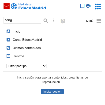
Mediateca de EducaMadrid
Saltar navegación
Servic
Educa
Palabra o frase:
Búsqueda avanzada
Ayuda
(en
ventana
Inicio
nueva)
Canal EducaMadrid
Últimos contenidos
Centros
Tipo de contenido:
Inicia sesión para aportar contenidos, crear listas de
reproducción...
Iniciar sesión