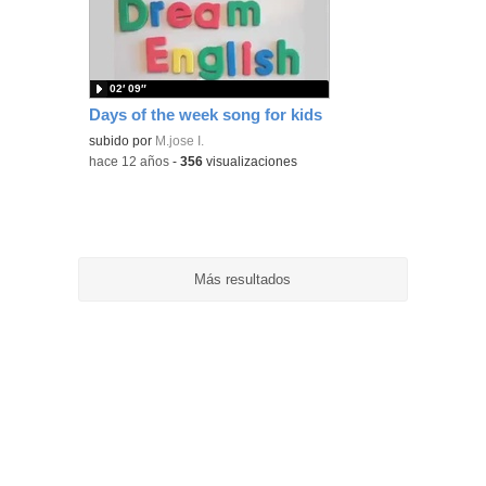
ubic
de l
bús
02′ 09″
Days of the week song for kids
subido por
M.jose I.
-
hace 12 años
-
356
visualizaciones
Más resultados