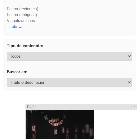
Fecha (recientes)
Fecha (antiguos)
Visualizaciones
Título
Tipo de contenido:
Buscar en:
Mos
…
Encontrado «song» en:
Título
la
ubic
de l
bús