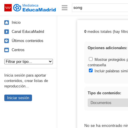
Mediateca de EducaMadrid
Saltar navegación
Palabra o frase:
Inicio
Canal EducaMadrid
0
medios totales (hay filtr
Resultados de:
Últimos contenidos
Opciones adicionales:
Centros
Tipo de contenido:
Mostrar protegidos 
contraseña
Incluir palabras simi
Inicia sesión para aportar
contenidos, crear listas de
reproducción...
Tipo de contenido:
Iniciar sesión
No se ha encontrado ni