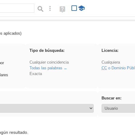
Búsqueda avanzada
Ayuda
(en
ventana
nueva)
os aplicados)
 song
Tipo de búsqueda:
Licencia:
Cualquier coincidencia
Cualquiera
por
Todas las palabras
CC
o Dominio Públ
Exacta
lares
Buscar en:
ngún resultado.