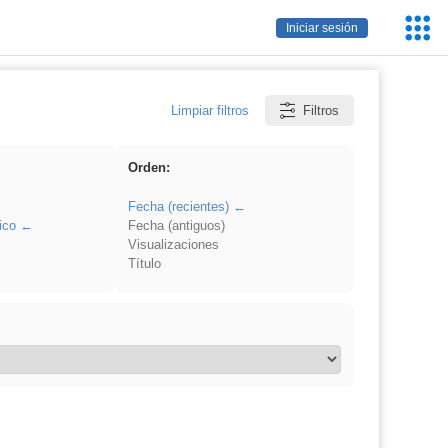
Servic
Iniciar sesión
Educa
Limpiar filtros
Filtros
Orden:
Fecha (recientes)
ico
Fecha (antiguos)
Visualizaciones
Título