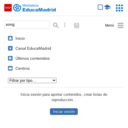
Mediateca de EducaMadrid
Saltar navegación
Servic
Educa
Palabra o frase:
Búsqueda avanzada
Ayuda
(en
ventana
Inicio
nueva)
Canal EducaMadrid
Últimos contenidos
Centros
Tipo de contenido:
Inicia sesión para aportar contenidos, crear listas de
reproducción...
Iniciar sesión