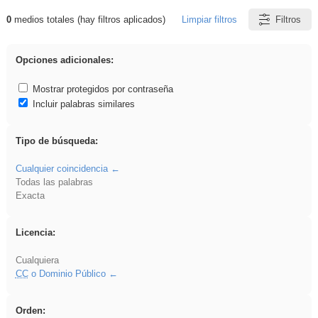
0
medios totales (hay filtros aplicados)
Limpiar filtros
Filtros
Resultados de: song
Opciones adicionales:
Mostrar protegidos por contraseña
Incluir palabras similares
Tipo de búsqueda:
Cualquier coincidencia
Todas las palabras
Exacta
Licencia:
Cualquiera
CC
o Dominio Público
Orden: