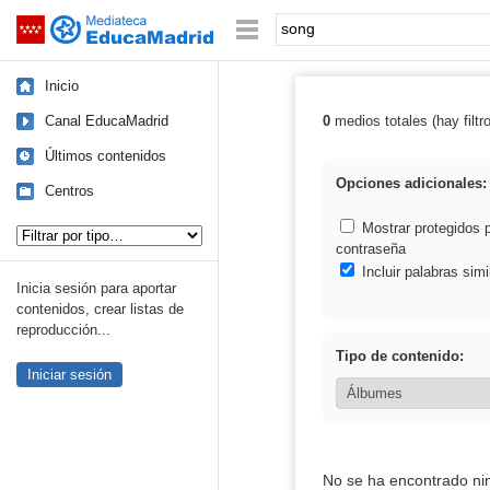
Mediateca de EducaMadrid
Saltar navegación
Palabra o frase:
Inicio
Canal EducaMadrid
0
medios totales (hay filtr
Resultados de:
Últimos contenidos
Opciones adicionales:
Centros
Tipo de contenido:
Mostrar protegidos 
contraseña
Incluir palabras simi
Inicia sesión para aportar
contenidos, crear listas de
reproducción...
Tipo de contenido:
Iniciar sesión
No se ha encontrado ni