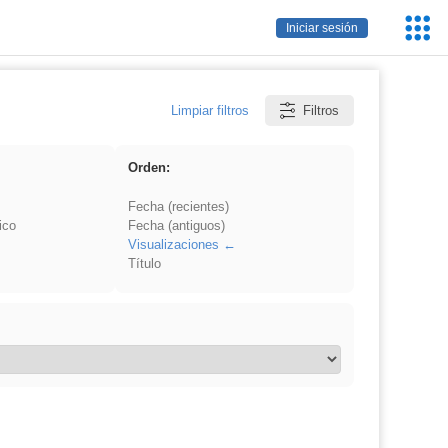
Servic
Iniciar sesión
Educa
Limpiar filtros
Filtros
Orden:
Fecha (recientes)
ico
Fecha (antiguos)
Visualizaciones
Título