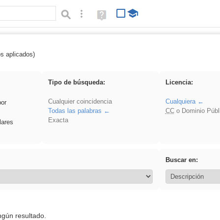
Búsqueda avanzada
Ayuda
(en
ventana
nueva)
os aplicados)
 song
Tipo de búsqueda:
Licencia:
Cualquier coincidencia
Cualquiera
por
Todas las palabras
CC
o Dominio Públ
Exacta
lares
Buscar en:
ngún resultado.