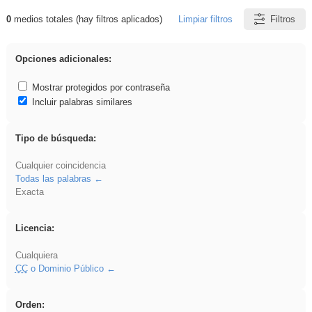
0
medios totales (hay filtros aplicados)
Limpiar filtros
Filtros
Resultados de: song
Opciones adicionales:
Mostrar protegidos por contraseña
Incluir palabras similares
Tipo de búsqueda:
Cualquier coincidencia
Todas las palabras
Exacta
Licencia:
Cualquiera
CC
o Dominio Público
Orden: