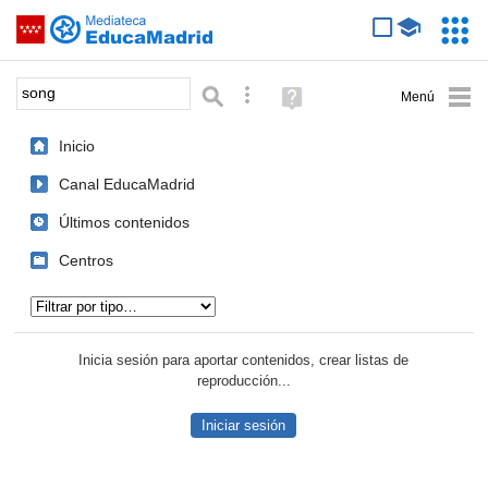
Mediateca de EducaMadrid
Saltar navegación
Servic
Educa
Palabra o frase:
Búsqueda avanzada
Ayuda
(en
ventana
Inicio
nueva)
Canal EducaMadrid
Últimos contenidos
Centros
Tipo de contenido:
Inicia sesión para aportar contenidos, crear listas de
reproducción...
Iniciar sesión