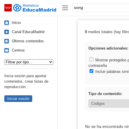
Mediateca de EducaMadrid
Saltar navegación
Palabra o frase:
Inicio
Canal EducaMadrid
0
medios totales (hay filtr
Resultados de:
Últimos contenidos
Opciones adicionales:
Centros
Tipo de contenido:
Mostrar protegidos 
contraseña
Incluir palabras simi
Inicia sesión para aportar
contenidos, crear listas de
reproducción...
Tipo de contenido:
Iniciar sesión
No se ha encontrado ni