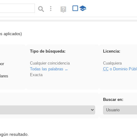
Búsqueda avanzada
Ayuda
(en
ventana
nueva)
os aplicados)
 song
Tipo de búsqueda:
Licencia:
Cualquier coincidencia
Cualquiera
por
Todas las palabras
CC
o Dominio Públ
Exacta
lares
Buscar en:
ngún resultado.