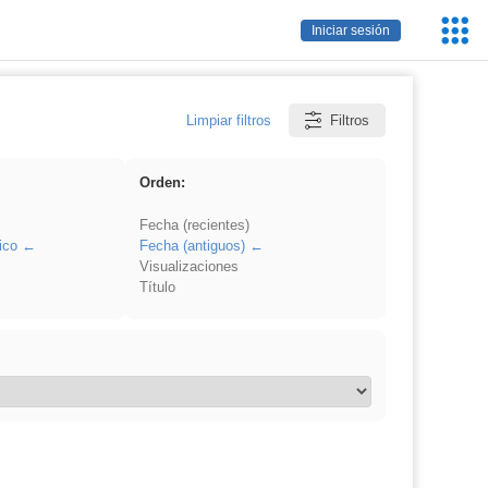
Servic
Iniciar sesión
Educa
Limpiar filtros
Filtros
Orden:
Fecha (recientes)
ico
Fecha (antiguos)
Visualizaciones
Título