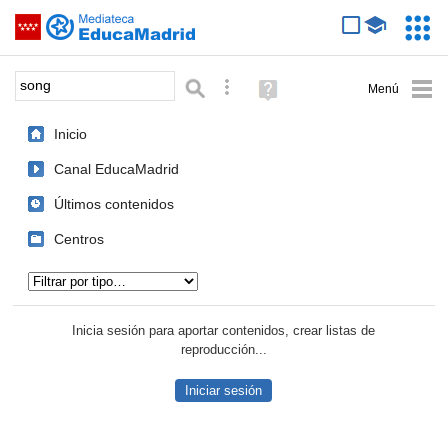
Mediateca de EducaMadrid
Saltar navegación
Servic
Educa
Palabra o frase:
Búsqueda avanzada
Ayuda
(en
ventana
Inicio
nueva)
Canal EducaMadrid
Últimos contenidos
Centros
Tipo de contenido:
Inicia sesión para aportar contenidos, crear listas de
reproducción...
Iniciar sesión