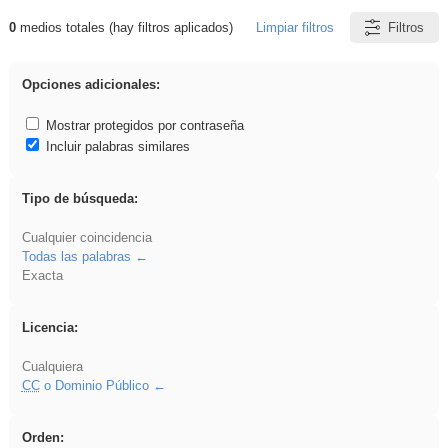
0
medios totales (hay filtros aplicados)
Limpiar filtros
Filtros
Resultados de: song
Opciones adicionales:
Mostrar protegidos por contraseña
Incluir palabras similares
Tipo de búsqueda:
Cualquier coincidencia
Todas las palabras
Exacta
Licencia:
Cualquiera
CC
o Dominio Público
Orden: