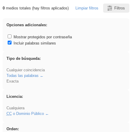
0
medios totales (hay filtros aplicados)
Limpiar filtros
Filtros
Resultados de: song
Opciones adicionales:
Mostrar protegidos por contraseña
Incluir palabras similares
Tipo de búsqueda:
Cualquier coincidencia
Todas las palabras
Exacta
Licencia:
Cualquiera
CC
o Dominio Público
Orden: