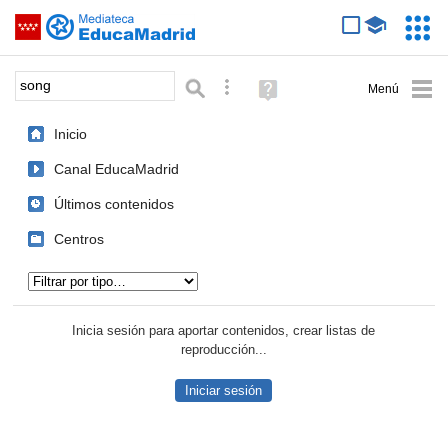
Mediateca de EducaMadrid
Saltar navegación
Servic
Educa
Palabra o frase:
Búsqueda avanzada
Ayuda
(en
ventana
Inicio
nueva)
Canal EducaMadrid
Últimos contenidos
Centros
Tipo de contenido:
Inicia sesión para aportar contenidos, crear listas de
reproducción...
Iniciar sesión