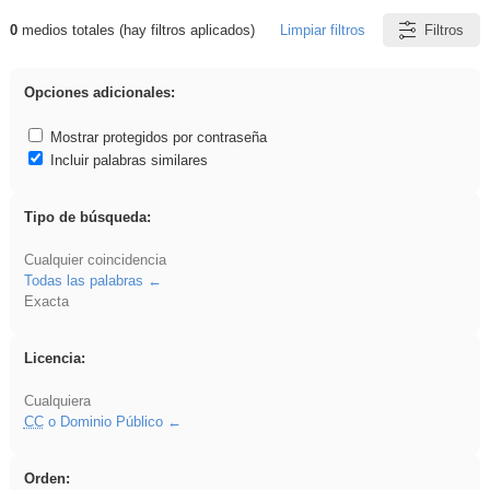
0
medios totales (hay filtros aplicados)
Limpiar filtros
Filtros
Resultados de: song
Opciones adicionales:
Mostrar protegidos por contraseña
Incluir palabras similares
Tipo de búsqueda:
Cualquier coincidencia
Todas las palabras
Exacta
Licencia:
Cualquiera
CC
o Dominio Público
Orden: