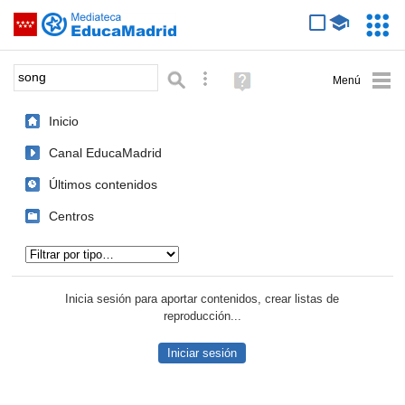
Mediateca de EducaMadrid
Saltar navegación
Servic
Educa
Palabra o frase:
Búsqueda avanzada
Ayuda
(en
ventana
Inicio
nueva)
Canal EducaMadrid
Últimos contenidos
Centros
Tipo de contenido:
Inicia sesión para aportar contenidos, crear listas de
reproducción...
Iniciar sesión