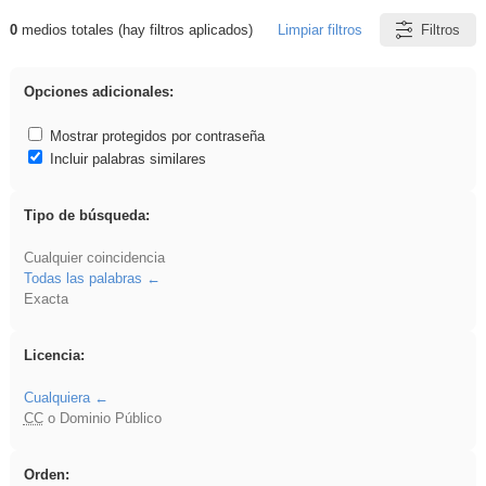
0
medios totales (hay filtros aplicados)
Limpiar filtros
Filtros
Resultados de: song
Opciones adicionales:
Mostrar protegidos por contraseña
Incluir palabras similares
Tipo de búsqueda:
Cualquier coincidencia
Todas las palabras
Exacta
Licencia:
Cualquiera
CC
o Dominio Público
Orden: