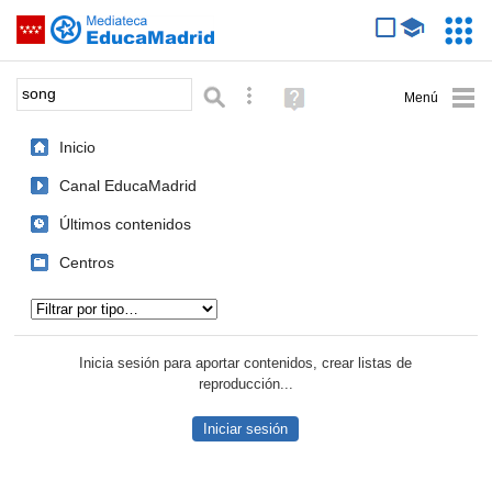
Mediateca de EducaMadrid
Saltar navegación
Servic
Educa
Palabra o frase:
Búsqueda avanzada
Ayuda
(en
ventana
Inicio
nueva)
Canal EducaMadrid
Últimos contenidos
Centros
Tipo de contenido:
Inicia sesión para aportar contenidos, crear listas de
reproducción...
Iniciar sesión