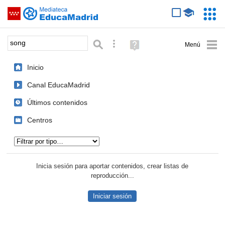
Mediateca de EducaMadrid
Saltar navegación
Servic
Educa
Palabra o frase:
Búsqueda avanzada
Ayuda
(en
ventana
Inicio
nueva)
Canal EducaMadrid
Últimos contenidos
Centros
Tipo de contenido:
Inicia sesión para aportar contenidos, crear listas de
reproducción...
Iniciar sesión