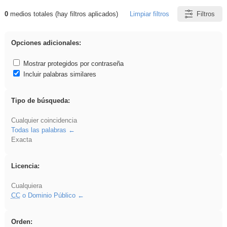
0
medios totales (hay filtros aplicados)
Limpiar filtros
Filtros
Resultados de: song
Opciones adicionales:
Mostrar protegidos por contraseña
Incluir palabras similares
Tipo de búsqueda:
Cualquier coincidencia
Todas las palabras
Exacta
Licencia:
Cualquiera
CC
o Dominio Público
Orden: