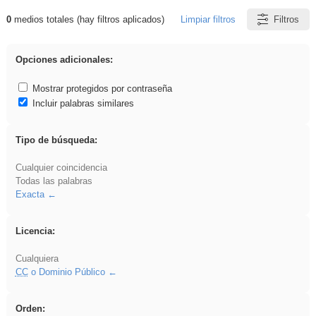
0
medios totales (hay filtros aplicados)
Limpiar filtros
Filtros
Resultados de: song
Opciones adicionales:
Mostrar protegidos por contraseña
Incluir palabras similares
Tipo de búsqueda:
Cualquier coincidencia
Todas las palabras
Exacta
Licencia:
Cualquiera
CC
o Dominio Público
Orden: