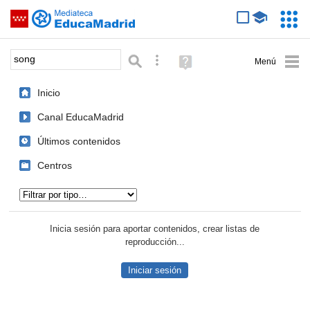
Mediateca de EducaMadrid
Saltar navegación
Servic
Educa
Palabra o frase:
Búsqueda avanzada
Ayuda
(en
ventana
Inicio
nueva)
Canal EducaMadrid
Últimos contenidos
Centros
Tipo de contenido:
Inicia sesión para aportar contenidos, crear listas de
reproducción...
Iniciar sesión