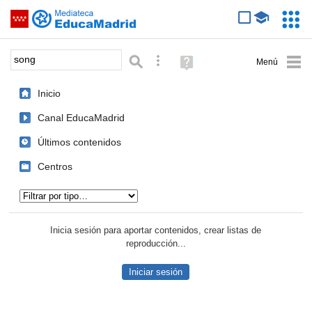
Mediateca de EducaMadrid
Saltar navegación
Servic
Educa
Palabra o frase:
Búsqueda avanzada
Ayuda
(en
ventana
Inicio
nueva)
Canal EducaMadrid
Últimos contenidos
Centros
Tipo de contenido:
Inicia sesión para aportar contenidos, crear listas de
reproducción...
Iniciar sesión