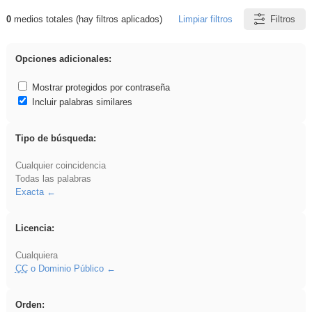
0
medios totales (hay filtros aplicados)
Limpiar filtros
Filtros
Resultados de: song
Opciones adicionales:
Mostrar protegidos por contraseña
Incluir palabras similares
Tipo de búsqueda:
Cualquier coincidencia
Todas las palabras
Exacta
Licencia:
Cualquiera
CC
o Dominio Público
Orden: