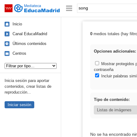
Mediateca de EducaMadrid
Saltar navegación
Palabra o frase:
Inicio
Canal EducaMadrid
0
medios totales (hay filtr
Resultados de:
Últimos contenidos
Opciones adicionales:
Centros
Tipo de contenido:
Mostrar protegidos 
contraseña
Incluir palabras simi
Inicia sesión para aportar
contenidos, crear listas de
reproducción...
Tipo de contenido:
Iniciar sesión
No se ha encontrado ni