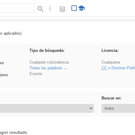
Búsqueda avanzada
Ayuda
(en
ventana
nueva)
os aplicados)
 song
Tipo de búsqueda:
Licencia:
Cualquier coincidencia
Cualquiera
por
Todas las palabras
CC
o Dominio Públ
Exacta
lares
Buscar en:
ngún resultado.