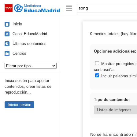
Mediateca de EducaMadrid
Saltar navegación
Palabra o frase:
Inicio
Canal EducaMadrid
0
medios totales (hay filtr
Resultados de:
Últimos contenidos
Opciones adicionales:
Centros
Tipo de contenido:
Mostrar protegidos 
contraseña
Incluir palabras simi
Inicia sesión para aportar
contenidos, crear listas de
reproducción...
Tipo de contenido:
Iniciar sesión
No se ha encontrado ni