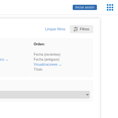
Servic
Iniciar sesión
Educa
Limpiar filtros
Filtros
Orden:
Fecha (recientes)
ico
Fecha (antiguos)
Visualizaciones
Título