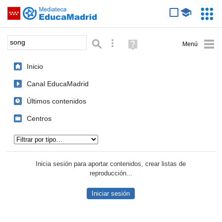
Mediateca de EducaMadrid
Saltar navegación
Servic
Educa
Palabra o frase:
Búsqueda avanzada
Ayuda
(en
ventana
Inicio
nueva)
Canal EducaMadrid
Últimos contenidos
Centros
Tipo de contenido:
Inicia sesión para aportar contenidos, crear listas de
reproducción...
Iniciar sesión