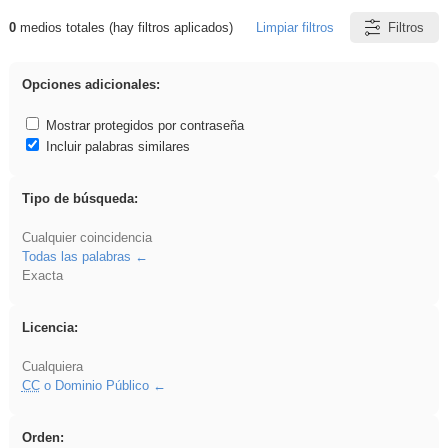
0
medios totales (hay filtros aplicados)
Limpiar filtros
Filtros
Resultados de: song
Opciones adicionales:
Mostrar protegidos por contraseña
Incluir palabras similares
Tipo de búsqueda:
Cualquier coincidencia
Todas las palabras
Exacta
Licencia:
Cualquiera
CC
o Dominio Público
Orden: