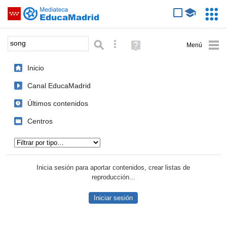
Mediateca de EducaMadrid
Saltar navegación
Servic
Educa
Palabra o frase:
Búsqueda avanzada
Ayuda
(en
ventana
Inicio
nueva)
Canal EducaMadrid
Últimos contenidos
Centros
Tipo de contenido:
Inicia sesión para aportar contenidos, crear listas de
reproducción...
Iniciar sesión