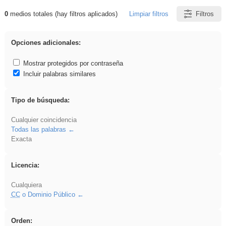
0
medios totales (hay filtros aplicados)
Limpiar filtros
Filtros
Resultados de: song
Opciones adicionales:
Mostrar protegidos por contraseña
Incluir palabras similares
Tipo de búsqueda:
Cualquier coincidencia
Todas las palabras
Exacta
Licencia:
Cualquiera
CC
o Dominio Público
Orden: