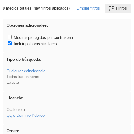
0
medios totales (hay filtros aplicados)
Limpiar filtros
Filtros
Resultados de: song
Opciones adicionales:
Mostrar protegidos por contraseña
Incluir palabras similares
Tipo de búsqueda:
Cualquier coincidencia
Todas las palabras
Exacta
Licencia:
Cualquiera
CC
o Dominio Público
Orden: