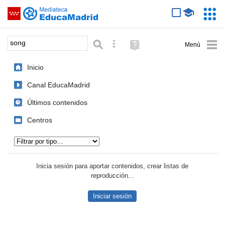
Mediateca de EducaMadrid
Saltar navegación
Servic
Educa
Palabra o frase:
Búsqueda avanzada
Ayuda
(en
ventana
Inicio
nueva)
Canal EducaMadrid
Últimos contenidos
Centros
Tipo de contenido:
Inicia sesión para aportar contenidos, crear listas de
reproducción...
Iniciar sesión